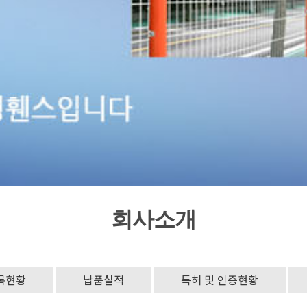
회사소개
록현황
납품실적
특허 및 인증현황