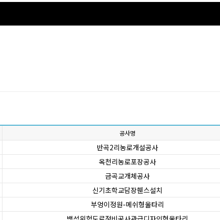
공사명
반곡2리농로개설공사
옥천리농로포장공사
금곡교개체공사
신기초학교담장휀스설치
부엉이정원-메쉬형울타리
백석위험도로정비공사관급디자인형울타리