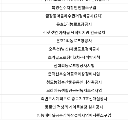
북병산주차장안전휀스구입
금강동마을하수관거정비공사(2차)
은호1리농로포장공사
김삿갓면 가재골 낙석방지망 긴급설치
은호1리농로포장공사
오목천(남신)제방도로정비공사
초막골도로정비2차-낙석방지책
신대리농로포장공사시행
춘덕산복숭아꽃축제장정비사업
청도농협농산물유통센터신축공사
보라매동생활관공원녹지조성사업
죽변도시계획도로 중로2-3호선개설공사
동로면 적성리 게이트볼장 설치공사
영농폐비닐공동집하장설치사업메시휀스구입