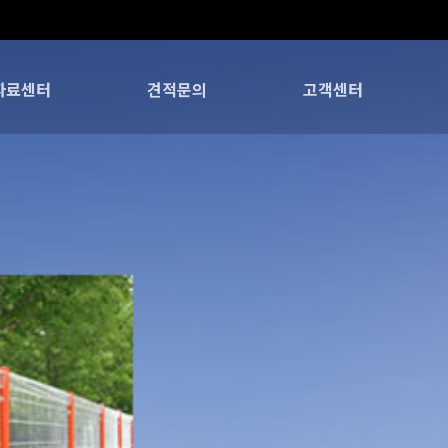
자료센터
견적문의
고객센터
공현장사진
카탈로그
도면
온라인문의
공지사항