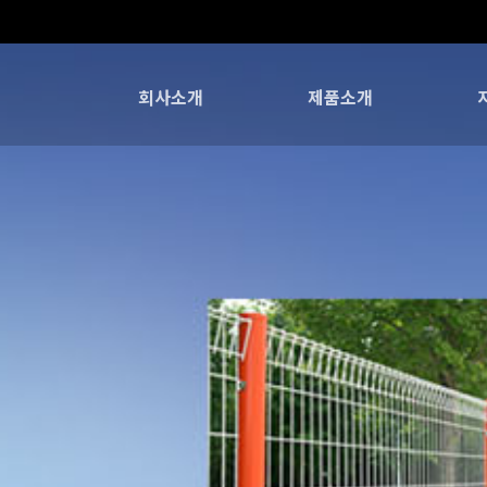
회사소개
제품소개
특허 및 인증현황
조달청 등록현황
회사개요
납품실적
회사연혁
오시는길
넷타이타이트록휀스
돌망태.개비온
와이어메쉬
울타리
철망
시