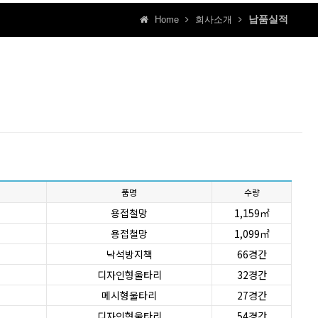
납품실적
Home
회사소개
품명
수량
용접철망
1,159㎡
용접철망
1,099㎡
낙석방지책
66경간
디자인형울타리
32경간
메시형울타리
27경간
디자인형울타리
54경간